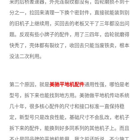
来的后桥差速器，外壳连裂纹都没有，齿轮磨损不到十
分之一，拉回来清理一下换个密封件，直接就能装到别
的旧机子上继续用，买回去的老板又干了三年都没出问
题。反观有些小牌子的配件，用了三四年，齿轮就磨得
快秃了，壳体都有裂纹了，收回去只能当废铁卖，根本
没法二次利用。
第二个原因，就是
美驰平地机配件
通用性强，哪怕是老
型号，拆下来也能找到地方用。美驰做平地机传动系统
几十年，很多核心配件的尺寸和接口标准一直保持稳
定，新型号只是改良性能，基础尺寸不会乱改，老机子
拆下来的配件，能换到好多同系列的其他机子上。而且
不止是同品牌的平地机能用，我之前还听说，不少施工