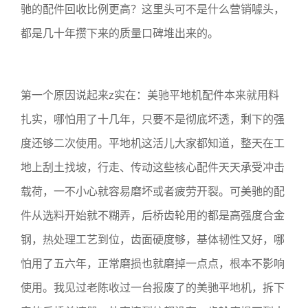
驰的配件回收比例更高？这里头可不是什么营销噱头，
都是几十年攒下来的质量口碑堆出来的。
第一个原因说起来z实在：美驰平地机配件本来就用料
扎实，哪怕用了十几年，只要不是彻底坏透，剩下的强
度还够二次使用。平地机这活儿大家都知道，整天在工
地上刮土找坡，行走、传动这些核心配件天天承受冲击
载荷，一不小心就容易磨坏或者疲劳开裂。可美驰的配
件从选料开始就不糊弄，后桥齿轮用的都是高强度合金
钢，热处理工艺到位，齿面硬度够，基体韧性又好，哪
怕用了五六年，正常磨损也就磨掉一点点，根本不影响
使用。我见过老陈收过一台报废了的美驰平地机，拆下