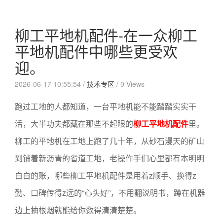
柳工平地机配件-在一众柳工
平地机配件中哪些更受欢
迎。
2026-06-17 10:55:54 /
技术专区
/
0 Views
跑过工地的人都知道，一台平地机能不能踏踏实实干
活，大半功夫都藏在那些不起眼的
柳工平地机配件
里。
柳工的平地机在工地上跑了几十年，从砂石漫天的矿山
到铺着新沥青的省道工地，老操作手们心里都有本明明
白白的账，哪些柳工平地机配件是用着z顺手、换得z
勤、口碑传得z远的“心头好”，不用翻说明书，蹲在机器
边上抽根烟就能给你数得清清楚楚。