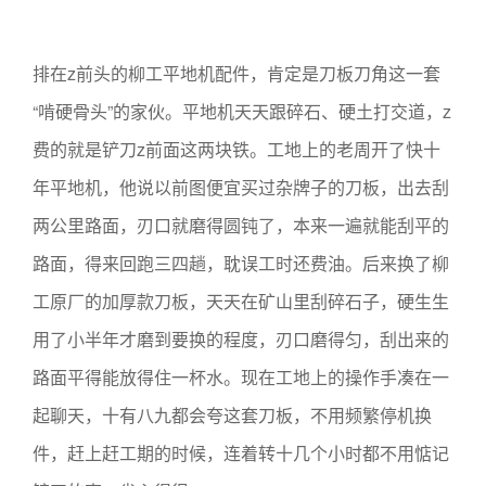
排在z前头的柳工平地机配件，肯定是刀板刀角这一套
“啃硬骨头”的家伙。平地机天天跟碎石、硬土打交道，z
费的就是铲刀z前面这两块铁。工地上的老周开了快十
年平地机，他说以前图便宜买过杂牌子的刀板，出去刮
两公里路面，刃口就磨得圆钝了，本来一遍就能刮平的
路面，得来回跑三四趟，耽误工时还费油。后来换了柳
工原厂的加厚款刀板，天天在矿山里刮碎石子，硬生生
用了小半年才磨到要换的程度，刃口磨得匀，刮出来的
路面平得能放得住一杯水。现在工地上的操作手凑在一
起聊天，十有八九都会夸这套刀板，不用频繁停机换
件，赶上赶工期的时候，连着转十几个小时都不用惦记