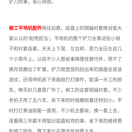
铲刀的事，省心得很。
柳工平地机配件
再往后数，底盘上的销轴衬套绝对是大
家公认的“耐用担当”。平地机的整个铲刀全靠这些小销
子和衬套连着，天天上下晃、左右转，受力全压在这几
个小零件上。以前不少人图省事随便找替代件，用不了
俩月就磨出了旷量，铲刀晃悠悠的刮出来的路面全是波
浪纹，还得停机拆下来敲敲打打换件，耽误一天工的损
失，够买好几套原厂件了。柳工的这套销轴衬套，不少
老机子用了五六年，拆下来的时候磨损量还特别小，平
时打打黄油就能一直用，不少机主都说，换一套上去，
连着两三年都不用惦记底盘松垮的事，省下来的维修费
和停工损失，算下来比买便宜件划算太多。