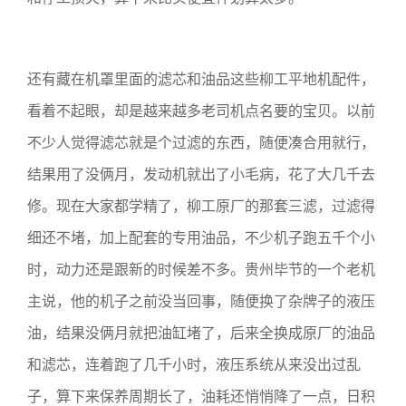
还有藏在机罩里面的滤芯和油品这些柳工平地机配件，
看着不起眼，却是越来越多老司机点名要的宝贝。以前
不少人觉得滤芯就是个过滤的东西，随便凑合用就行，
结果用了没俩月，发动机就出了小毛病，花了大几千去
修。现在大家都学精了，柳工原厂的那套三滤，过滤得
细还不堵，加上配套的专用油品，不少机子跑五千个小
时，动力还是跟新的时候差不多。贵州毕节的一个老机
主说，他的机子之前没当回事，随便换了杂牌子的液压
油，结果没俩月就把油缸堵了，后来全换成原厂的油品
和滤芯，连着跑了几千小时，液压系统从来没出过乱
子，算下来保养周期长了，油耗还悄悄降了一点，日积