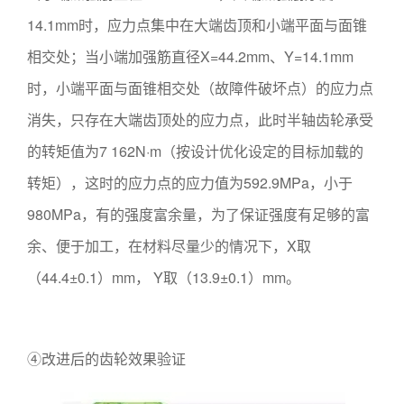
14.1mm时，应力点集中在大端齿顶和小端平面与面锥
相交处；当小端加强筋直径X=44.2mm、Y=14.1mm
时，小端平面与面锥相交处（故障件破坏点）的应力点
消失，只存在大端齿顶处的应力点，此时半轴齿轮承受
的转矩值为7 162N·m（按设计优化设定的目标加载的
转矩），这时的应力点的应力值为592.9MPa，小于
980MPa，有的强度富余量，为了保证强度有足够的富
余、便于加工，在材料尽量少的情况下，X取
（44.4±0.1）mm， Y取（13.9±0.1）mm。
④改进后的齿轮效果验证