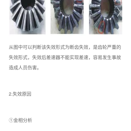
从图中可以判断该失效形式为断齿失效，是齿轮严重的
失效形式，失效后差速器不能实现差速，容易发生事故
造成人员伤害。
2.失效原因
①金相分析