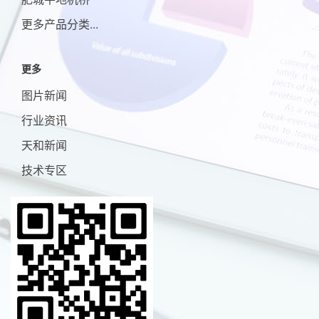
更多产品分类...
更多
图片新闻
行业资讯
天和新闻
技术专区