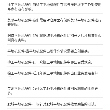
徐工平地机配件-当徐工平地机配件在高气压环境下工作对使用
寿命有没有影响。
美驰平地机配件-我们需要对仓库里存储的美驰平地机配件进行
养护吗。
肥城平地机配件-我们将肥城平地机配件切割开之后才知道什么
叫真材实料。
平地机配件-当平地机配件出现什么情况需要立刻更换。
柳工平地机配件-在一众柳工平地机配件中哪些更受欢迎。
徐工平地机配件-近几年徐工平地机配件的出口业务发展变好
了。
美驰平地机配件-为什么美驰平地机配件被回收利用的比例更
多。
肥城平地机配件-一场针对肥城平地机配件按耐磨性的测试。