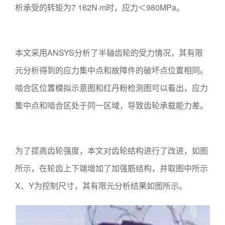
析承受的转矩为7 162N·m时，应力＜980MPa。
本文采用ANSYS分析了半轴齿轮的受力情况，其有限
元分析得到的应力集中点和故障件的破坏点位置相同。
啮合区位置模拟示意图和红丹粉检测图可以看出，应力
集中点和啮合区处于同一区域，导致齿轮承载能力差。
为了提高齿轮强度，本文对齿轮结构进行了改进，如图
所示，在轮齿上下端增加了加强筋结构，并取图中所示
X、Y为控制尺寸，其有限元分析结果如图所示。