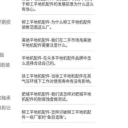
于柳工平地机配件的发展前景为什么这么
有信心。
早期损
柳工平地机配件-为什么柳工平地机配件
销售范围这么广。
美驰平地机配件-我们在二手市场淘美驰
平地机配件需要注意什么。
扳
平地机配件-在众多平地机配件品牌中怎
么选择合适自己的。
辅助装
徐工平地机配件-当徐工平地机配件在高
气压环境下工作对使用寿命有没有影响。
肥城平地机配件-我们该怎样对肥城平地
和轴承
机配件的耐腐蚀度做测试。
量和记
柳工平地机配件-怎样识破柳工平地机配
件一些厂家的“鱼目混珠”。