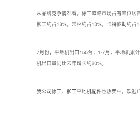
从品牌竞争情况看，徐工道路市场占有率位居高
柳工约占18%，常林约占13%，卡特彼勒约占1
7月份，平地机出口155台；1-7月，平地机累计
机出口量同比去年增长约20%。
我公司徐工、
柳工平地机配件
也热卖中，欢迎