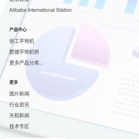
Alibaba International Station
产品中心
徐工平地机
肥城平地机桥
更多产品分类...
更多
图片新闻
行业资讯
天和新闻
技术专区