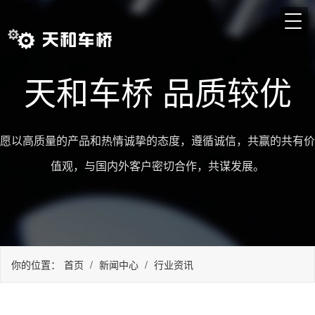
天和车桥 品质较优
愿以高质量的产品和热情诚挚的态度，遵循诚信，共赢的共有价
值观，与国内外客户密切合作，共谋发展。
你的位置：
首页
/
新闻中心
/
行业资讯