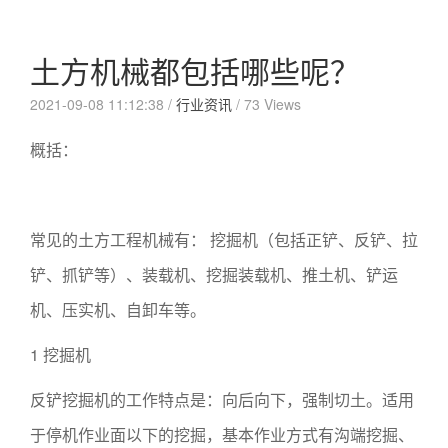
土方机械都包括哪些呢？
2021-09-08 11:12:38 /
行业资讯
/
73 Views
概括：
常见的土方工程机械有： 挖掘机（包括正铲、反铲、拉
铲、抓铲等）、装载机、挖掘装载机、推土机、铲运
机、压实机、自卸车等。
1 挖掘机
反铲挖掘机的工作特点是：向后向下，强制切土。适用
于停机作业面以下的挖掘，基本作业方式有沟端挖掘、