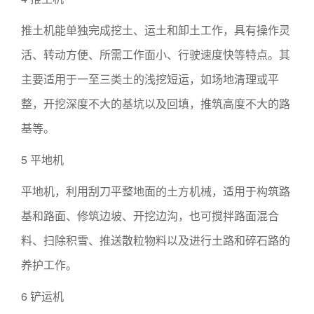
推土机能单独完成挖土、运土和卸土工作，具有操作灵
活、转动方便、所需工作面小、行驶速度快等特点。其
主要适用于一至三类土的浅挖短运，如场地清理或平
整，开挖深度不大的基坑以及回填，推筑高度不大的路
基等。
5 平地机
平地机，利用刮刀平整地面的土方机械，适用于构筑路
基和路面、修筑边坡、开挖边沟，也可搅拌路面混合
料、扫除积雪、推送散粒物料以及进行土路和碎石路的
养护工作。
6 铲运机