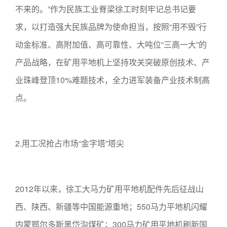
不来的。”作为民族工业脊梁徐工时刻牢记总书记要
求，以打造强大民族品牌为使命担当，按照“用不毁”行
动金标准、高附加值、高可靠性、大吨位“三高一大”的
产品战略，在矿用平地机上坚持攻关突破原创技术、产
业珠峰登顶10%难题技术，全力进军装备产业技术制高
点。
2.用工况抢占市场“金字塔”塔尖
2012年以来，徐工大马力矿用平地机配件先后征战山
西、陕西、新疆等中国能源重地；550马力平地机闪耀
内蒙鄂尔多斯黑岱沟煤矿；300马力矿用平地机刷新国