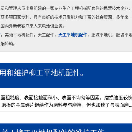
人员和管理人员出资组建的一家专业生产工程机械配套件的民营技术企业
荣获多项国家专利，具有良好的技术开发能力和丰富的社会资源，多年来
迎国内外新老客户来人来电洽谈业务。
件
，美驰平地机配件，天工配件，
天工平地机配件
，肥城平地机，肥城平
置蜗轮箱。
使用和维护柳工平地机配件。
表面粗糙度、表面接触面积小、表面不均匀等因素，磨损速度较
磨损的金属碎片继续作为磨料参与摩擦，但也加速了与表面磨..