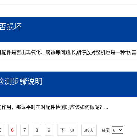
否损坏
件​是否出现氧化、腐蚀等问题,长期停放对整机也是一种“伤害”。
检测步骤说明
作用，那么平时在对配件检测时应该如何做呢？...
5
6
7
8
9
下一页
尾页
转到