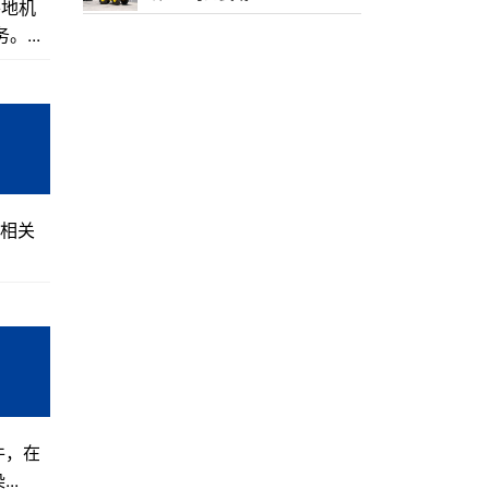
平地机
...
务相关
件，在
..