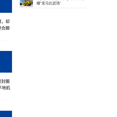
耀“宝马比武场”
眼，却
要合脚
密封圈
平地机