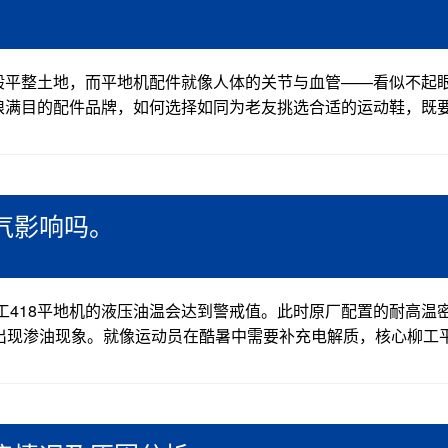
平整土地，而平地机配件‌就像人体的关节与血管——看似不起
琅满目的配件品牌，如何选择如同为老友挑选合适的运动鞋，既
气影响吗。
工418平地机的液压油温会达到警戒值。此时原厂配置的耐高温
出现渗油现象。就像运动员在酷暑中需要补充电解质，核心柳工