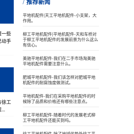
推荐新闻
平地机配件|天工平地机配件-小支架，大
作用。
握一些
柳工平地机配件|平地机配件-天和车桥对
于柳工平地机配件的发展前景为什么这么
己动手
有信心。
美驰平地机配件-我们在二手市场淘美驰
平地机配件需要注意什么。
肥城平地机配件-我们该怎样对肥城平地
机配件的耐腐蚀度做测试。
平地机配件-我们在采购平地机配件的时
候除了品质和价格还有哪些注意点。
与徐工
..
柳工平地机配件-随着时代的发展老式柳
工平地机配件还能买到吗。
徐工平地机配件-除了地域优势外徐工平