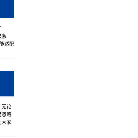
了
求激
能适配
。无论
易忽略
助大家