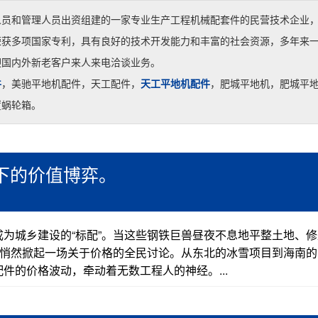
人员和管理人员出资组建的一家专业生产工程机械配套件的民营技术企业
荣获多项国家专利，具有良好的技术开发能力和丰富的社会资源，多年来
迎国内外新老客户来人来电洽谈业务。
件
，美驰平地机配件，天工配件，
天工平地机配件
，肥城平地机，肥城平
置蜗轮箱。
下的价值博弈。
为城乡建设的“标配”。当这些钢铁巨兽昼夜不息地平整土地、修
正悄然掀起一场关于价格的全民讨论。从东北的冰雪项目到海南的
件的价格波动，牵动着无数工程人的神经。...